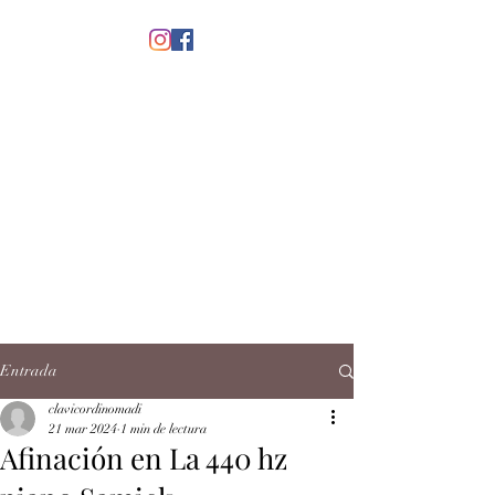
menú
CLAVICORDI
NOMADI
José Antonio Ruiz Rabelo
clavicordinomadi@gmail.com
Cel.
5539212135
Contacto
Entrada
clavicordinomadi
21 mar 2024
1 min de lectura
Afinación en La 440 hz