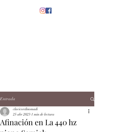
menú
CLAVICORDI
NOMADI
José Antonio Ruiz Rabelo
clavicordinomadi@gmail.com
Cel.
5539212135
Contacto
Entrada
clavicordinomadi
25 abr 2023
1 min de lectura
Afinación en La 440 hz