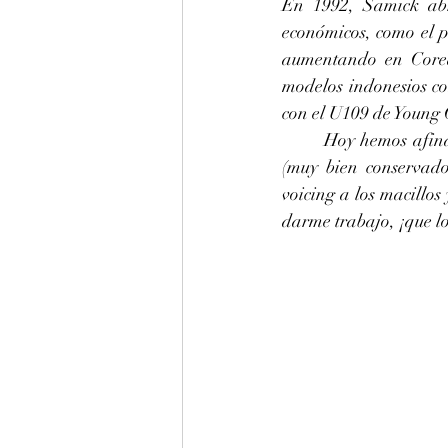
En 1992, Samick abr
económicos, como el p
aumentando en Corea
modelos indonesios c
con el U109 de Young 
	Hoy hemos afinado en La 440 hz este estupendo piano Samick modelo 108P de los años 90 
(muy bien conservado
voicing a los macillo
darme trabajo, ¡que lo