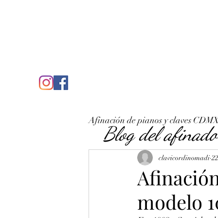
C
José Antonio Ruiz Rabelo
clavicordinomadi@gmail.com
Cel. 5539212135
Inicio
Quién soy
Condicio
Afinación de pianos y claves CDM
Blog del afinado
clavicordinomadi
22
Afinació
modelo 1