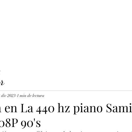
LAVICORDI 
nes del servicio
Precios y reservas
Cuerdas para clavecín
X
r
 dic 2023
1 min de lectura
n en La 440 hz piano Sam
08P 90's