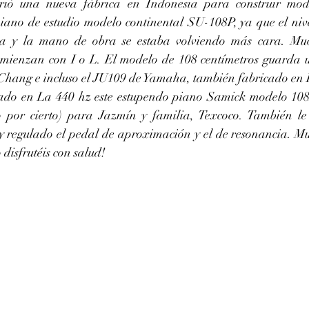
ió una nueva fábrica en Indonesia para construir mod
iano de estudio modelo continental SU-108P, ya que el nive
 y la mano de obra se estaba volviendo más cara. Muc
omienzan con I o L. El modelo de 108 centímetros guarda u
Chang e incluso el JU109 de Yamaha, también fabricado en 
 por cierto) para Jazmín y familia, Texcoco. También l
s y regulado el pedal de aproximación y el de resonancia. Mu
 disfrutéis con salud!