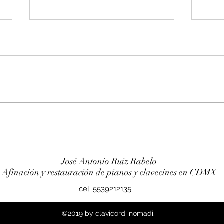
Entonación en La 440 hz
Afin
piano Franz Sandner
Wurl
José Antonio Ruiz Rabelo
Afinación y restauración de pianos y clavecines en CDMX
cel. 5539212135
©2019 by clavicordi nomadi.