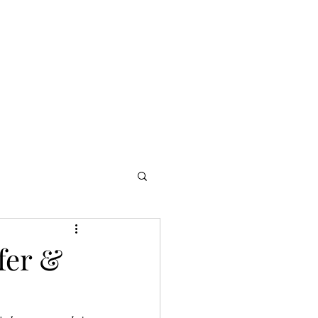
NOMADI
Contacto
Blog del afinador
Servicios
fer &