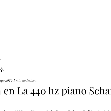
LAVICORDI 
nes del servicio
Precios y reservas
Cuerdas para clavecín
X
r
ago 2024
1 min de lectura
n en La 440 hz piano Scha