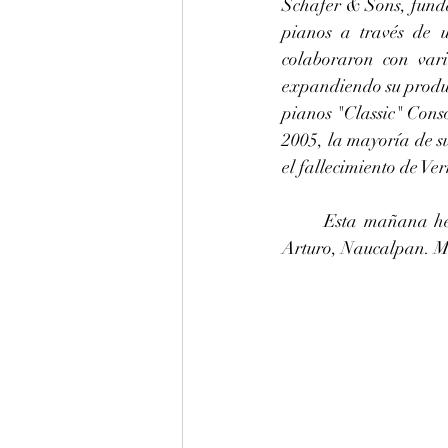
Schafer & Sons, funda
pianos a través de 
colaboraron con vari
expandiendo su produc
pianos "Classic" Cons
2005, la mayoría de s
el fallecimiento de Ve
	Esta mañana hemos dado una afinación en La 440 hz a este piano Schafer & sons, para 
Arturo, Naucalpan. Mu