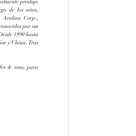
ialmente produjo 
go de los años, 
 Aeolian Corp., 
onocidos por sus 
Desde 1990 hasta 
ur y China. Tras 