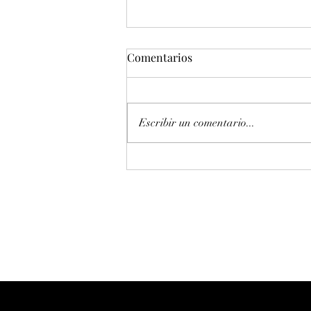
Comentarios
Escribir un comentario...
Entonación en La 440 hz
piano Petrof