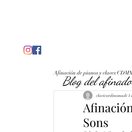
C
José Antonio Ruiz Rabelo
clavicordinomadi@gmail.com
Cel. 5539212135
Inicio
Quién soy
Condicio
Afinación de pianos y claves CDM
Blog del afinado
clavicordinomadi
1 
Afinació
Sons