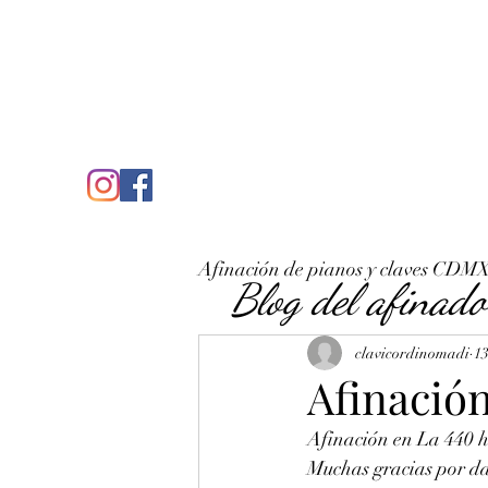
C
José Antonio Ruiz Rabelo
clavicordinomadi@gmail.com
Cel. 5539212135
Inicio
Quién soy
Condicio
Afinación de pianos y claves CDM
Blog del afinado
clavicordinomadi
13
Afinació
Afinación en La 440 h
Muchas gracias por dar