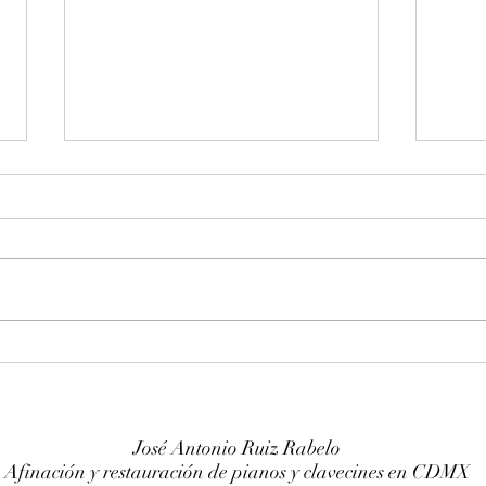
Entonación en La 440 hz
Afin
piano Franz Sandner
Wurl
José Antonio Ruiz Rabelo
Afinación y restauración de pianos y clavecines en CDMX