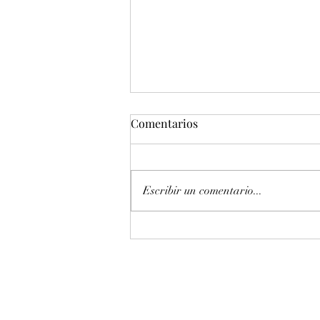
Comentarios
Escribir un comentario...
Entonación en La 440 hz
piano Petrof