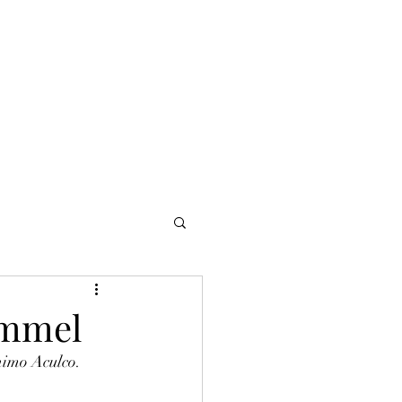
NOMADI
Contacto
Blog del afinador
Servicios
immel
nimo Aculco. 