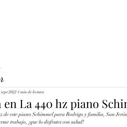
LAVICORDI 
nes del servicio
Precios y reservas
Cuerdas para clavecín
X
r
 sept 2022
1 min de lectura
n en La 440 hz piano Sch
z de este piano Schimmel para Rodrigo y familia, San Jeró
me trabajo, ¡que lo disfrutes con salud!