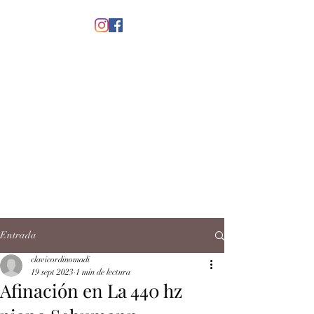
menú
CLAVICORDI
NOMADI
José Antonio Ruiz Rabelo
clavicordinomadi@gmail.com
Cel.
5539212135
Contacto
Entrada
clavicordinomadi
19 sept 2023
1 min de lectura
Afinación en La 440 hz