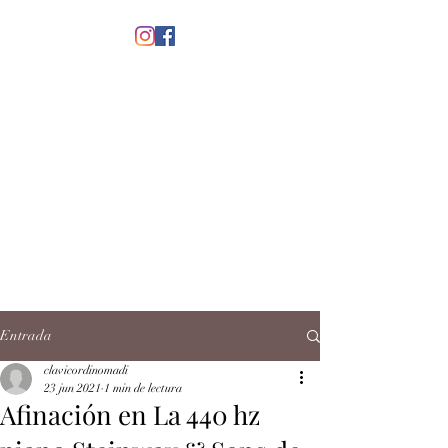
menú
CLAVICORDI
NOMADI
José Antonio Ruiz Rabelo
clavicordinomadi@gmail.com
Cel.
5539212135
Contacto
Entrada
clavicordinomadi
23 jun 2021
1 min de lectura
Afinación en La 440 hz