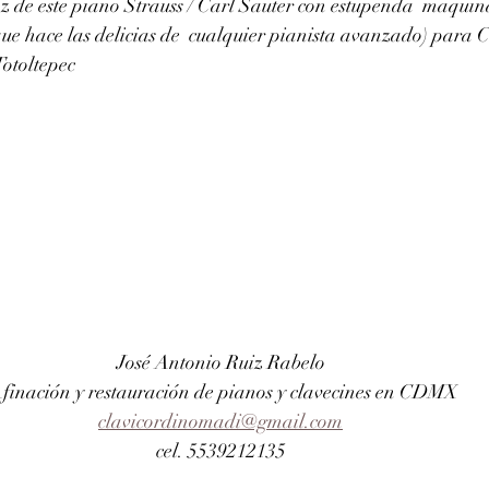
z de este piano Strauss / Carl Sauter con estupenda  maquin
que hace las delicias de  cualquier pianista avanzado) para C
otoltepec
José Antonio Ruiz Rabelo 
finación y restauración de pianos y clavecines en CDMX
clavicordinomadi@gmail.com
cel. 5539212135 