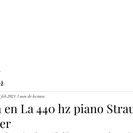
LAVICORDI 
nes del servicio
Precios y reservas
Cuerdas para clavecín
X
r
 feb 2021
1 min de lectura
 en La 440 hz piano Strau
ter