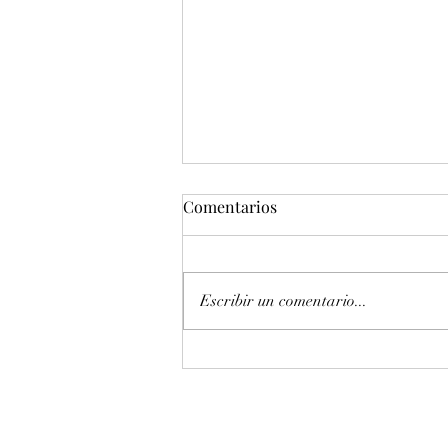
Comentarios
Escribir un comentario...
Entonación en La 440 hz
piano Petrof