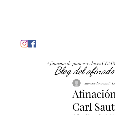
C
José Antonio Ruiz Rabelo
clavicordinomadi@gmail.com
Cel. 5539212135
Inicio
Quién soy
Condicio
Afinación de pianos y claves CDM
Blog del afinado
clavicordinomadi
19
Afinación
Carl Sau