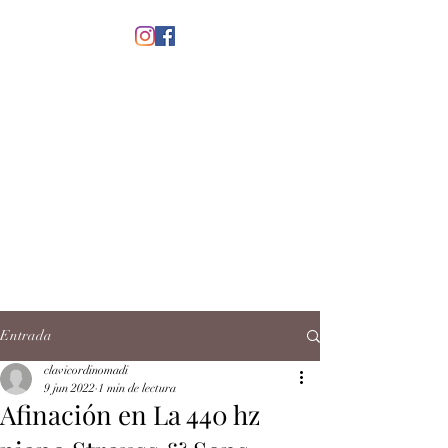
menú
CLAVICORDI
NOMADI
José Antonio Ruiz Rabelo
clavicordinomadi@gmail.com
Cel.
5539212135
Contacto
Entrada
clavicordinomadi
9 jun 2022
1 min de lectura
Afinación en La 440 hz