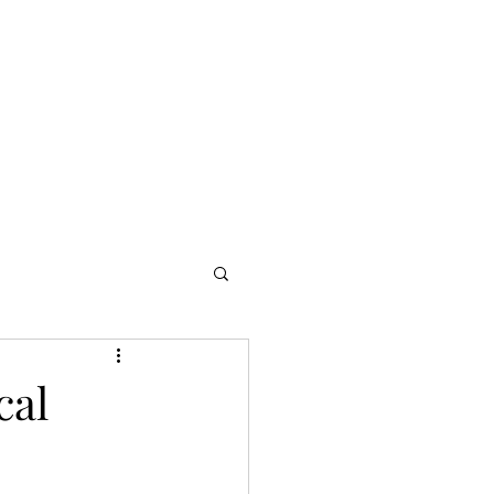
NOMADI
Contacto
Blog del afinador
Servicios
cal