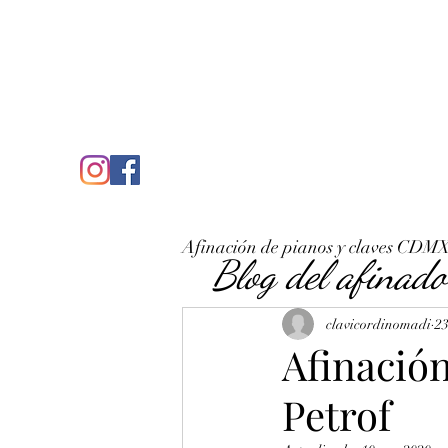
C
José Antonio Ruiz Rabelo
clavicordinomadi@gmail.com
Cel. 5539212135
Inicio
Quién soy
Condicio
Afinación de pianos y claves CDM
Blog del afinado
clavicordinomadi
23
Afinación
Petrof