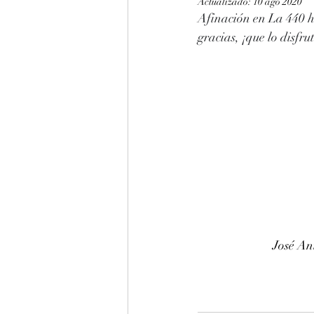
Actualizado:
10 ago 2020
Afinación en La 440 h
gracias, ¡que lo disfru
José An