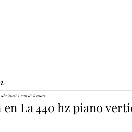
LAVICORDI 
nes del servicio
Precios y reservas
Cuerdas para clavecín
X
r
 abr 2020
1 min de lectura
 en La 440 hz piano verti