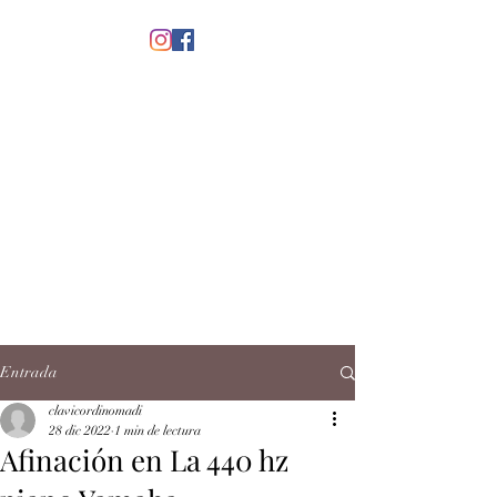
menú
CLAVICORDI
NOMADI
José Antonio Ruiz Rabelo
clavicordinomadi@gmail.com
Cel.
5539212135
Contacto
Entrada
clavicordinomadi
28 dic 2022
1 min de lectura
Afinación en La 440 hz