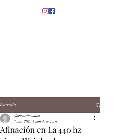
menú
CLAVICORDI
NOMADI
José Antonio Ruiz Rabelo
clavicordinomadi@gmail.com
Cel.
5539212135
Contacto
Entrada
clavicordinomadi
8 may 2023
1 min de lectura
Afinación en La 440 hz