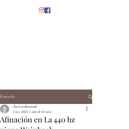
menú
CLAVICORDI
NOMADI
José Antonio Ruiz Rabelo
clavicordinomadi@gmail.com
Cel.
5539212135
Contacto
Entrada
clavicordinomadi
5 nov 2024
1 min de lectura
Afinación en La 440 hz