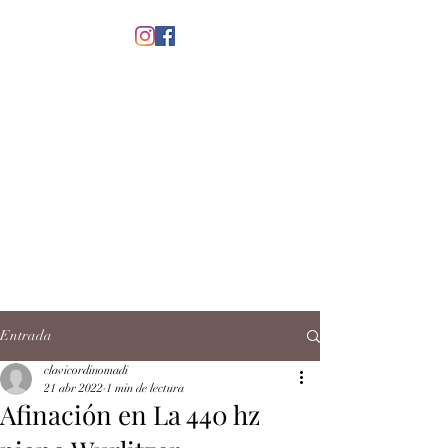
menú
CLAVICORDI
NOMADI
José Antonio Ruiz Rabelo
clavicordinomadi@gmail.com
Cel.
5539212135
Contacto
Entrada
clavicordinomadi
21 abr 2022
1 min de lectura
Afinación en La 440 hz