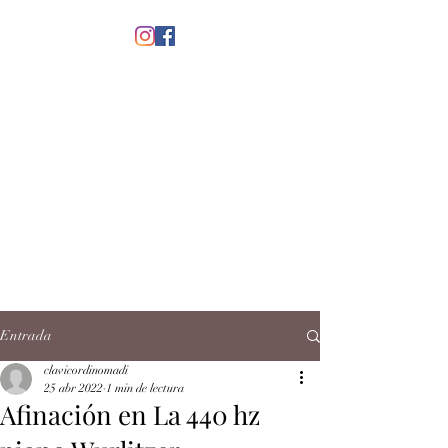
menú
CLAVICORDI
NOMADI
José Antonio Ruiz Rabelo
clavicordinomadi@gmail.com
Cel.
5539212135
Contacto
Entrada
clavicordinomadi
25 abr 2022
1 min de lectura
Afinación en La 440 hz