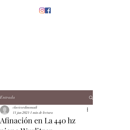
menú
CLAVICORDI
NOMADI
José Antonio Ruiz Rabelo
clavicordinomadi@gmail.com
Cel.
5539212135
Contacto
Entrada
clavicordinomadi
11 jun 2021
1 min de lectura
Afinación en La 440 hz