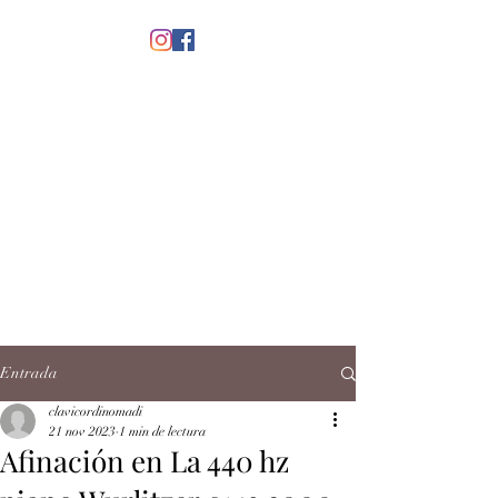
menú
CLAVICORDI
NOMADI
José Antonio Ruiz Rabelo
clavicordinomadi@gmail.com
Cel.
5539212135
Contacto
Entrada
clavicordinomadi
21 nov 2023
1 min de lectura
Afinación en La 440 hz