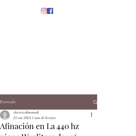
menú
CLAVICORDI
NOMADI
José Antonio Ruiz Rabelo
clavicordinomadi@gmail.com
Cel.
5539212135
Contacto
Entrada
clavicordinomadi
25 ene 2024
1 min de lectura
Afinación en La 440 hz