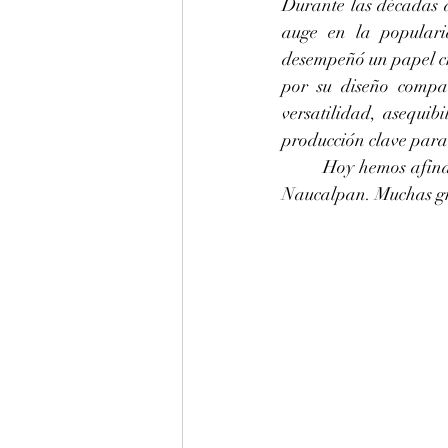
Durante las décadas d
auge en la popularid
desempeñó un papel cr
por su diseño compa
versatilidad, asequib
producción clave para
	Hoy hemos afinado a 440 Hz este piano Wurlitzer modelo 42 pulgadas de 1980 para Michel, 
Naucalpan. Muchas gr