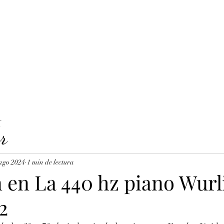
LAVICORDI 
nes del servicio
Precios y reservas
Cuerdas para clavecín
X
r
ago 2024
1 min de lectura
 en La 440 hz piano Wurl
2