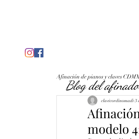
C
José Antonio Ruiz Rabelo
clavicordinomadi@gmail.com
Cel. 5539212135
Inicio
Quién soy
Condicio
Afinación de pianos y claves CDM
Blog del afinado
clavicordinomadi
3 
Afinación
modelo 4