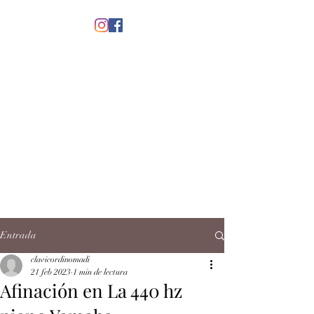
menú
CLAVICORDI
NOMADI
José Antonio Ruiz Rabelo
clavicordinomadi@gmail.com
Cel.
5539212135
Contacto
Entrada
clavicordinomadi
21 feb 2023
1 min de lectura
Afinación en La 440 hz