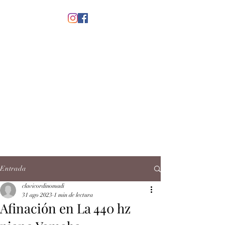
menú
CLAVICORDI
NOMADI
José Antonio Ruiz Rabelo
clavicordinomadi@gmail.com
Cel.
5539212135
Contacto
Entrada
clavicordinomadi
31 ago 2023
1 min de lectura
Afinación en La 440 hz