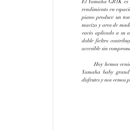
El Yamaha GB1K es u
rendimiento en espaci
piano produce un ton
macizo y aros de made
vacío aplicado a su a
doble fieltro contrib
accesible sin comprom
	Hoy hemos venido a Zacatlán de las Manzanas (Estado de Puebla) a afinar este estupendo 
Yamaha baby grand m
disfrutes y nos vemos 