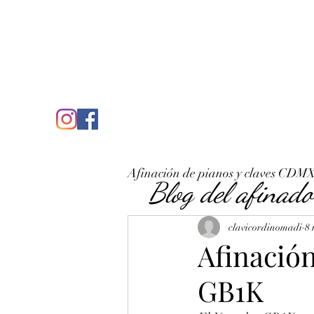
C
José Antonio Ruiz Rabelo
clavicordinomadi@gmail.com
Cel. 5539212135
Inicio
Quién soy
Condicio
Afinación de pianos y claves CDM
Blog del afinado
clavicordinomadi
8 
Afinació
GB1K