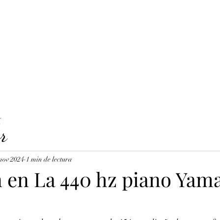
LAVICORDI 
nes del servicio
Precios y reservas
Cuerdas para clavecín
X
r
nov 2024
1 min de lectura
n en La 440 hz piano Yam