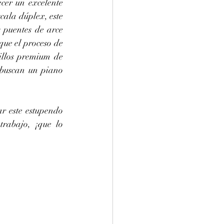
er un excelente 
ala dúplex, este 
puentes de arce 
ue el proceso de 
illos premium de 
 buscan un piano 
abajo, ¡que lo 