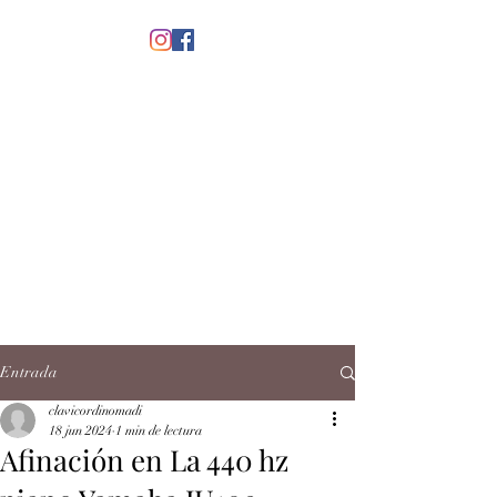
menú
CLAVICORDI
NOMADI
José Antonio Ruiz Rabelo
clavicordinomadi@gmail.com
Cel.
5539212135
Contacto
Entrada
clavicordinomadi
18 jun 2024
1 min de lectura
Afinación en La 440 hz