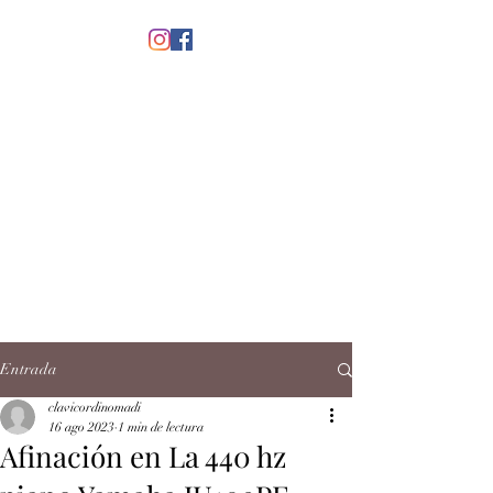
menú
CLAVICORDI
NOMADI
José Antonio Ruiz Rabelo
clavicordinomadi@gmail.com
Cel.
5539212135
Contacto
Entrada
clavicordinomadi
16 ago 2023
1 min de lectura
Afinación en La 440 hz