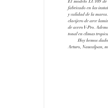
El modelo LU109 de Y
fabricado en las insta
y calidad de la marca.
clavijero de arce lami
de acero V-Pro. Ademá
tonal en climas tropica
	Hoy hemos dado una afinación en La 440 hz a este estupendo piano LU109 de Yamaha para 
Arturo, Naucalpan, muc