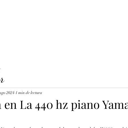
LAVICORDI 
nes del servicio
Precios y reservas
Cuerdas para clavecín
X
r
ago 2024
1 min de lectura
n en La 440 hz piano Yam