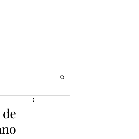
NOMADI
Contacto
Blog del afinador
Servicios
 de
ano