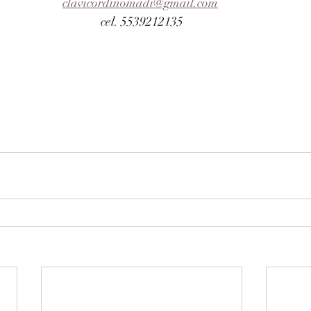
clavicordinomadi@gmail.com
cel. 5539212135