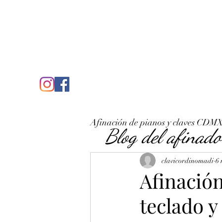
C
José Antonio Ruiz Rabelo
clavicordinomadi@gmail.com
Cel. 5539212135
Inicio
Quién soy
Condicio
Afinación de pianos y claves CDM
Blog del afinado
clavicordinomadi
6
Afinación
teclado y