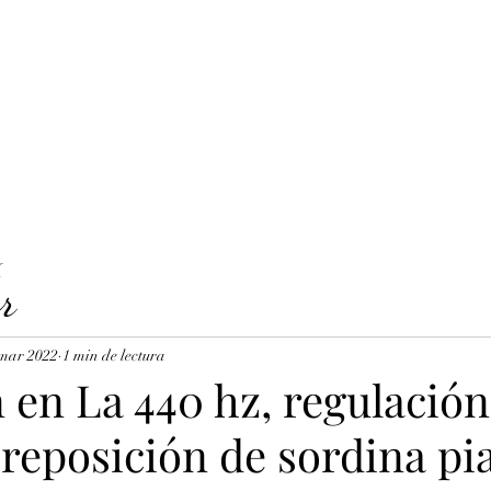
LAVICORDI 
nes del servicio
Precios y reservas
Cuerdas para clavecín
X
r
 mar 2022
1 min de lectura
 en La 440 hz, regulación
 reposición de sordina pi