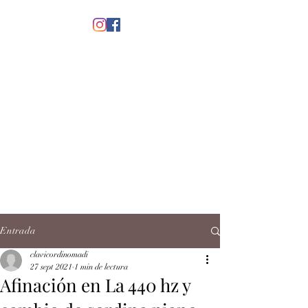
menú
CLAVICORDI
NOMADI
José Antonio Ruiz Rabelo
clavicordinomadi@gmail.com
Cel.
5539212135
Contacto
Entrada
clavicordinomadi
27 sept 2021
1 min de lectura
Afinación en La 440 hz y