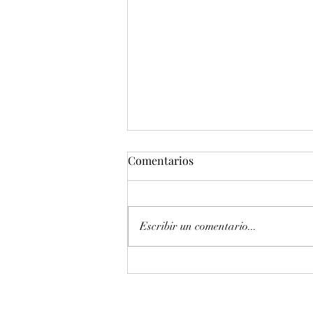
Comentarios
Escribir un comentario...
Entonación en La 440 hz
piano Petrof