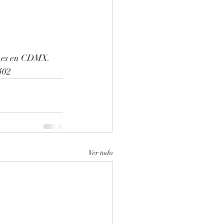
ines en CDMX. 
402
Ver todo