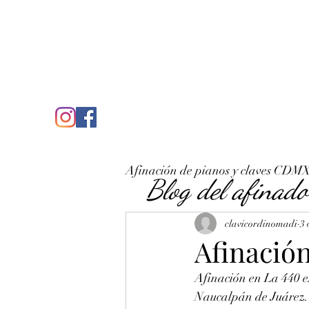
C
José Antonio Ruiz Rabelo
clavicordinomadi@gmail.com
Cel. 5539212135
Inicio
Quién soy
Condicio
Afinación de pianos y claves CDM
Blog del afinado
clavicordinomadi
3 
Afinació
Afinación en La 440 
Naucalpán de Juárez. 