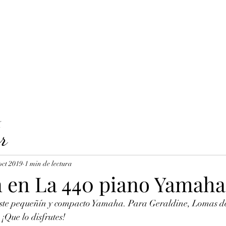
LAVICORDI 
nes del servicio
Precios y reservas
Cuerdas para clavecín
X
r
oct 2019
1 min de lectura
n en La 440 piano Yamaha
este pequeñín y compacto Yamaha. Para Geraldine, Lomas de
¡Que lo disfrutes!