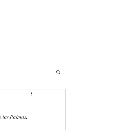
NOMADI
Contacto
Blog del afinador
Servicios
 las Palmas, 