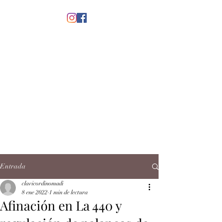
menú
CLAVICORDI
NOMADI
José Antonio Ruiz Rabelo
clavicordinomadi@gmail.com
Cel.
5539212135
Contacto
Entrada
clavicordinomadi
8 ene 2022
1 min de lectura
Afinación en La 440 y