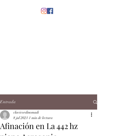
menú
CLAVICORDI
NOMADI
José Antonio Ruiz Rabelo
clavicordinomadi@gmail.com
Cel.
5539212135
Contacto
Entrada
clavicordinomadi
8 jul 2021
1 min de lectura
Afinación en La 442 hz