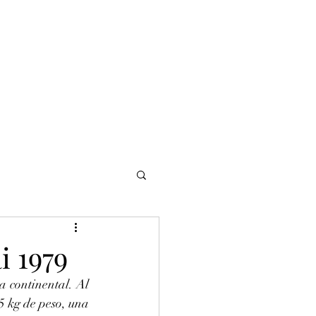
NOMADI
Contacto
Blog del afinador
Servicios
i 1979
 continental. Al 
5 kg de peso, una 