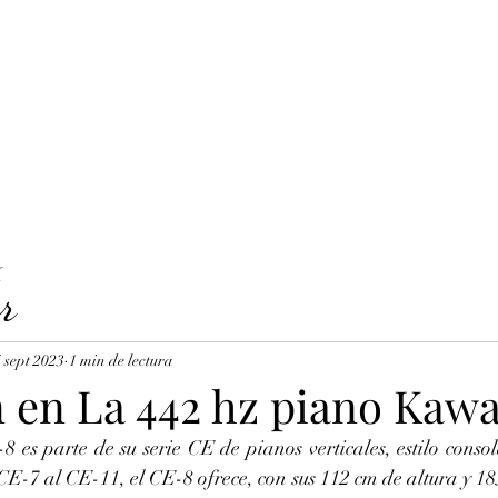
LAVICORDI 
nes del servicio
Precios y reservas
Cuerdas para clavecín
X
r
 sept 2023
1 min de lectura
 en La 442 hz piano Kawa
es parte de su serie CE de pianos verticales, estilo consola
CE-7 al CE-11, el CE-8 ofrece, con sus 112 cm de altura y 18