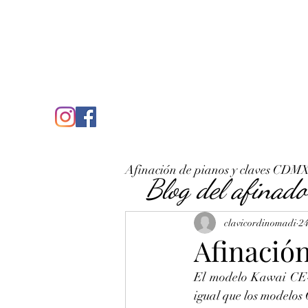
C
José Antonio Ruiz Rabelo
clavicordinomadi@gmail.com
Cel. 5539212135
Inicio
Quién soy
Condicio
Afinación de pianos y claves CDM
Blog del afinado
clavicordinomadi
24
Afinación
El modelo Kawai CE-8 
igual que los modelos 