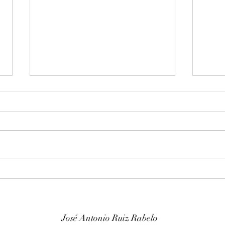
Entonación en La 440 hz
Afin
piano Franz Sandner
Wurl
José Antonio Ruiz Rabelo