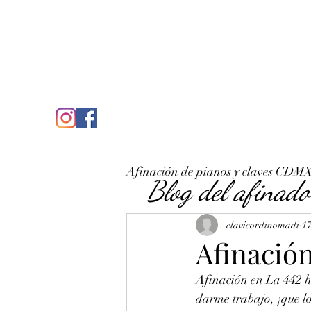
C
José Antonio Ruiz Rabelo
clavicordinomadi@gmail.com
Cel. 5539212135
Inicio
Quién soy
Condicio
Afinación de pianos y claves CDM
Blog del afinado
clavicordinomadi
17
Afinación
Afinación en La 442 h
darme trabajo, ¡que lo