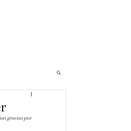
NOMADI
Contacto
Blog del afinador
Servicios
er
as gracias por 