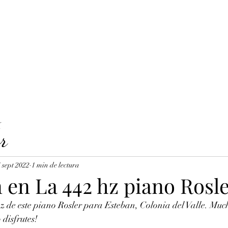
LAVICORDI 
nes del servicio
Precios y reservas
Cuerdas para clavecín
X
r
 sept 2022
1 min de lectura
 en La 442 hz piano Rosl
z de este piano Rosler para Esteban, Colonia del Valle. Much
 disfrutes!