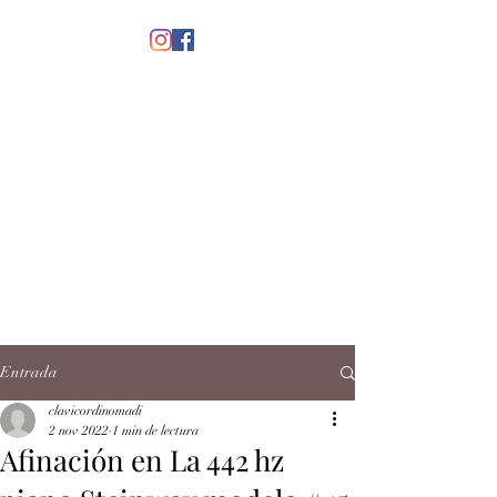
menú
CLAVICORDI
NOMADI
José Antonio Ruiz Rabelo
clavicordinomadi@gmail.com
Cel.
5539212135
Contacto
Entrada
clavicordinomadi
2 nov 2022
1 min de lectura
Afinación en La 442 hz