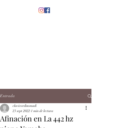
menú
CLAVICORDI
NOMADI
José Antonio Ruiz Rabelo
clavicordinomadi@gmail.com
Cel.
5539212135
Contacto
Entrada
clavicordinomadi
23 sept 2022
1 min de lectura
Afinación en La 442 hz