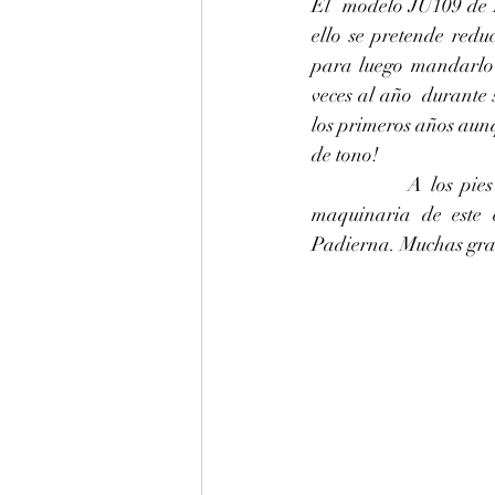
El  modelo JU109 de Y
ello se pretende redu
para luego mandarlo 
veces al año  durante
los primeros años aunq
de tono!
		A los pies del  Ajusco hoy hemos afinado en La 442 hz, regulado los pedales y la  
maquinaria de este
Padierna. Muchas graci