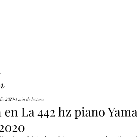
LAVICORDI 
nes del servicio
Precios y reservas
Cuerdas para clavecín
X
r
dic 2023
1 min de lectura
n en La 442 hz piano Yam
 2020