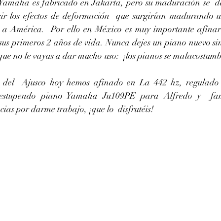
amaha es fabricado en Jakarta, pero su maduración se  da
cir los efectos de deformación  que surgirían madurando 
a América.  Por ello en México es muy importante afinar 
 sus primeros 2 años de vida. Nunca dejes un piano nuevo sin
ue no le vayas a dar mucho uso:  ¡los pianos se malacostumbr
 estupendo piano Yamaha Ju109PE para Alfredo y  fam
as por darme trabajo, ¡que lo  disfrutéis! 