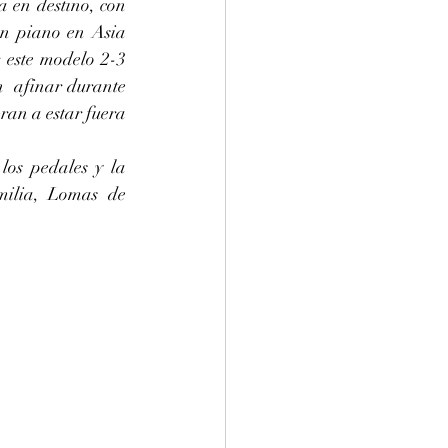
 en destino, con 
un piano en Asia 
este modelo 2-3 
  afinar durante 
an a estar fuera 
ilia, Lomas de 