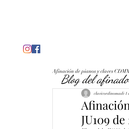
C
José Antonio Ruiz Rabelo
clavicordinomadi@gmail.com
Cel. 5539212135
Inicio
Quién soy
Condicio
Afinación de pianos y claves CDM
Blog del afinado
clavicordinomadi
1 
Afinació
JU109 de