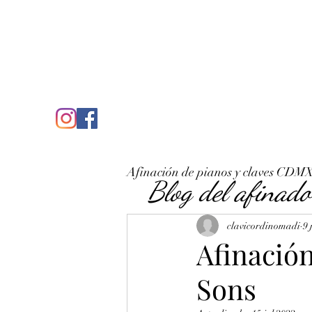
C
José Antonio Ruiz Rabelo
clavicordinomadi@gmail.com
Cel. 5539212135
Inicio
Quién soy
Condicio
Afinación de pianos y claves CDM
Blog del afinado
clavicordinomadi
9 
Afinació
Sons