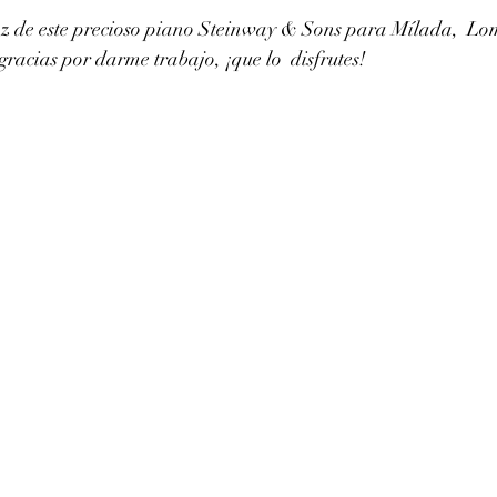
z de este precioso piano Steinway & Sons para Mílada,  Lo
acias por darme trabajo, ¡que lo  disfrutes!