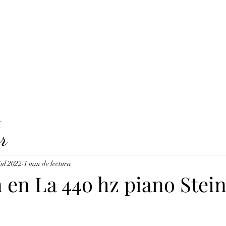
LAVICORDI 
nes del servicio
Precios y reservas
Cuerdas para clavecín
X
r
jul 2022
1 min de lectura
n en La 44o hz piano Ste