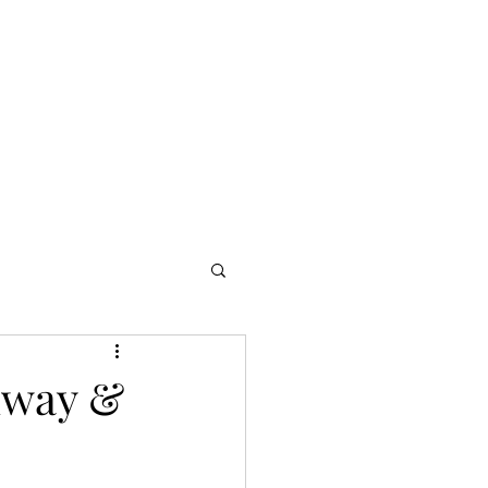
NOMADI
Contacto
Blog del afinador
Servicios
inway &