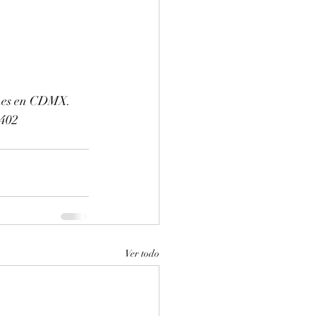
ines en CDMX. 
0402
Ver todo