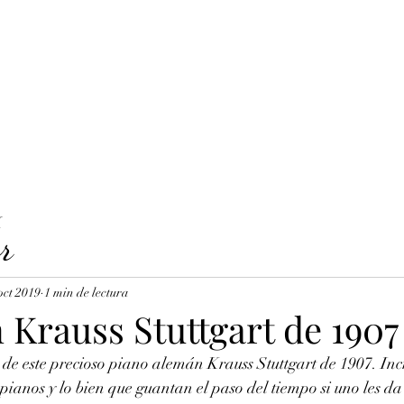
LAVICORDI 
nes del servicio
Precios y reservas
Cuerdas para clavecín
X
r
oct 2019
1 min de lectura
 Krauss Stuttgart de 1907
e este precioso piano alemán Krauss Stuttgart de 1907. Incr
 pianos y lo bien que guantan el paso del tiempo si uno les da