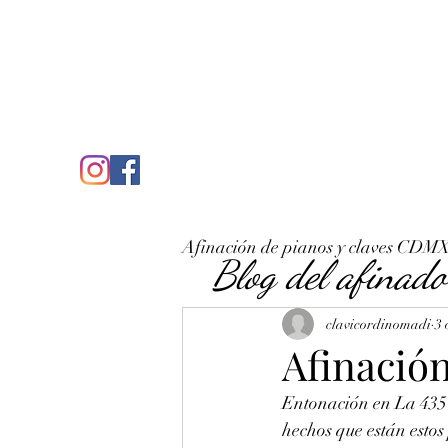
C
José Antonio Ruiz Rabelo
clavicordinomadi@gmail.com
Cel. 5539212135
Inicio
Quién soy
Condicio
Afinación de pianos y claves CDM
Blog del afinado
clavicordinomadi
3 
Afinación
Entonación en La 435 d
hechos que están estos