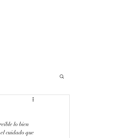
NOMADI
Contacto
Blog del afinador
Servicios
eíble lo bien 
 el cuidado que 