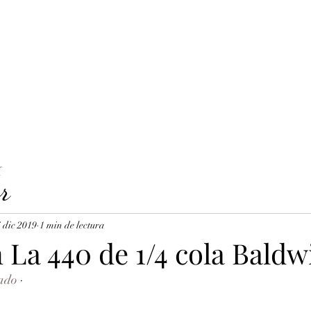
LAVICORDI 
nes del servicio
Precios y reservas
Cuerdas para clavecín
X
r
 dic 2019
1 min de lectura
 La 440 de 1/4 cola Baldw
ado
 · 