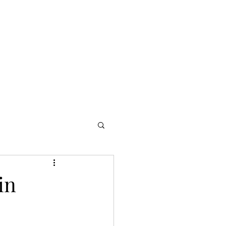
NOMADI
Contacto
Blog del afinador
Servicios
in