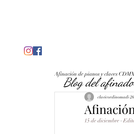
C
José Antonio Ruiz Rabelo
clavicordinomadi@gmail.com
Cel. 5539212135
Inicio
Quién soy
Condicio
Afinación de pianos y claves CDM
Blog del afinado
clavicordinomadi
26
Afinación
15 de diciembre
 · 
Edit