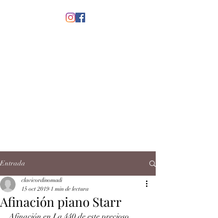
menú
CLAVICORDI
NOMADI
José Antonio Ruiz Rabelo
clavicordinomadi@gmail.com
Cel.
5539212135
Contacto
Entrada
clavicordinomadi
15 oct 2019
1 min de lectura
Afinación piano Starr
Afinación en La 440 de este precioso 