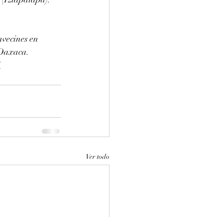
vecines en 
 Oaxaca. 
i
Ver todo