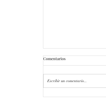
Comentarios
Escribir un comentario...
Entonación en La 440 hz
piano Petrof