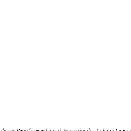
e este Petrof vertical para Víctor y familia. Colonia La Era