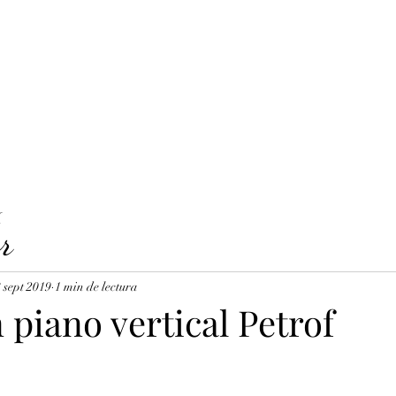
LAVICORDI 
nes del servicio
Precios y reservas
Cuerdas para clavecín
X
r
 sept 2019
1 min de lectura
 piano vertical Petrof