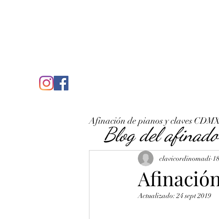
C
José Antonio Ruiz Rabelo
clavicordinomadi@gmail.com
Cel. 5539212135
Inicio
Quién soy
Condicio
Afinación de pianos y claves CDM
Blog del afinado
clavicordinomadi
18
Afinación
Actualizado:
24 sept 2019