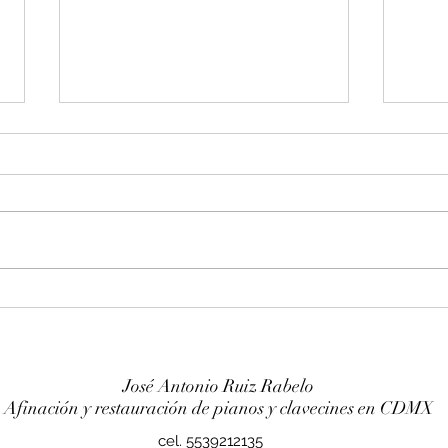
Entonación en La 440 hz
Afin
piano Franz Sandner
Wurl
José Antonio Ruiz Rabelo
Afinación y restauración de pianos y clavecines en CDMX
cel. 5539212135