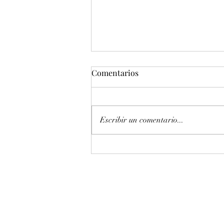
Comentarios
Escribir un comentario...
Entonación en La 440 hz
piano Petrof