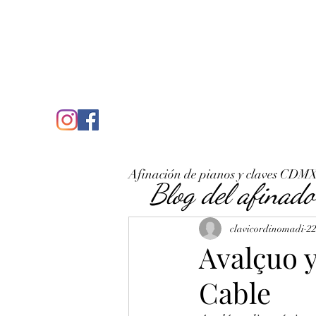
C
José Antonio Ruiz Rabelo
clavicordinomadi@gmail.com
Cel. 5539212135
Inicio
Quién soy
Condicio
Afinación de pianos y claves CDM
Blog del afinado
clavicordinomadi
22
Avalçuo 
Cable