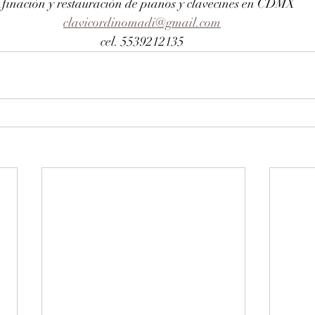
finación y restauración de pianos y clavecines en CDMX
clavicordinomadi@gmail.com
cel. 5539212135 