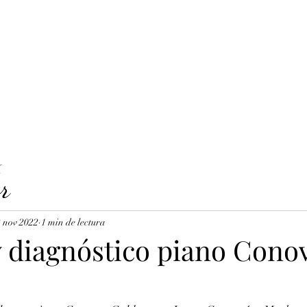
LAVICORDI 
nes del servicio
Precios y reservas
Cuerdas para clavecín
X
r
 nov 2022
1 min de lectura
y diagnóstico piano Cono