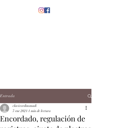
menú
CLAVICORDI
NOMADI
José Antonio Ruiz Rabelo
clavicordinomadi@gmail.com
Cel.
5539212135
Contacto
Entrada
clavicordinomadi
7 ene 2021
1 min de lectura
Encordado, regulación de