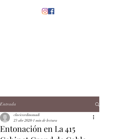
menú
CLAVICORDI
NOMADI
José Antonio Ruiz Rabelo
clavicordinomadi@gmail.com
Cel.
5539212135
Contacto
Entrada
clavicordinomadi
23 abr 2020
1 min de lectura
Entonación en La 415