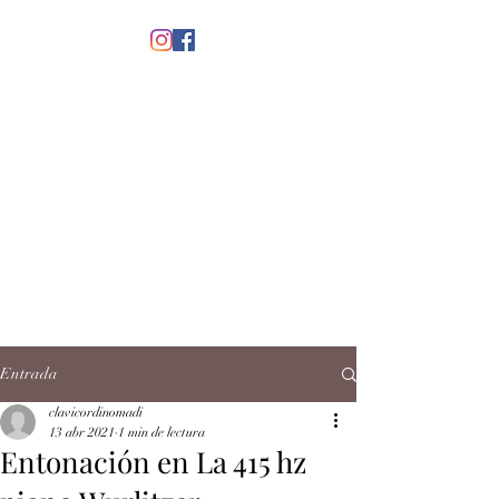
menú
CLAVICORDI
NOMADI
José Antonio Ruiz Rabelo
clavicordinomadi@gmail.com
Cel.
5539212135
Contacto
Entrada
clavicordinomadi
13 abr 2021
1 min de lectura
Entonación en La 415 hz