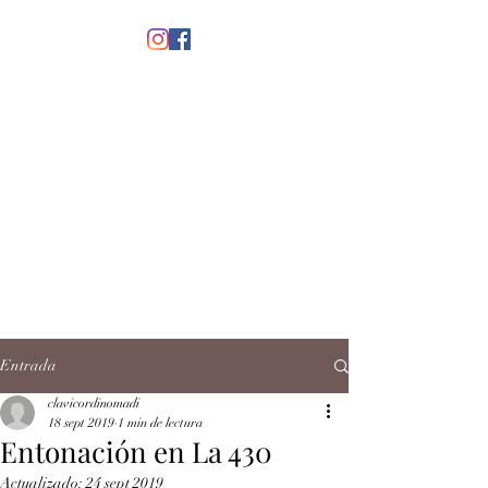
menú
CLAVICORDI
NOMADI
José Antonio Ruiz Rabelo
clavicordinomadi@gmail.com
Cel.
5539212135
Contacto
Entrada
clavicordinomadi
18 sept 2019
1 min de lectura
Entonación en La 430
Actualizado:
24 sept 2019