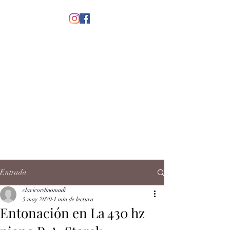
menú
CLAVICORDI
NOMADI
José Antonio Ruiz Rabelo
clavicordinomadi@gmail.com
Cel.
5539212135
Contacto
Entrada
clavicordinomadi
5 may 2020
1 min de lectura
Entonación en La 430 hz