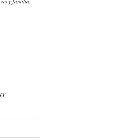
io y familia, 
MX 