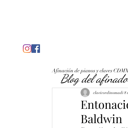
C
José Antonio Ruiz Rabelo
clavicordinomadi@gmail.com
Cel. 5539212135
Inicio
Quién soy
Condicio
Afinación de pianos y claves CDM
Blog del afinado
clavicordinomadi
8
Entonació
Baldwin