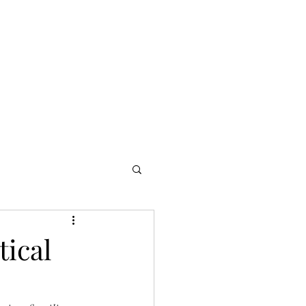
NOMADI
Contacto
Blog del afinador
Servicios
tical