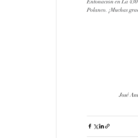
Entonación en La 430 
Polanco. ¡Muchas graci
José An