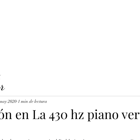
LAVICORDI 
nes del servicio
Precios y reservas
Cuerdas para clavecín
X
r
 may 2020
1 min de lectura
n en La 430 hz piano ver