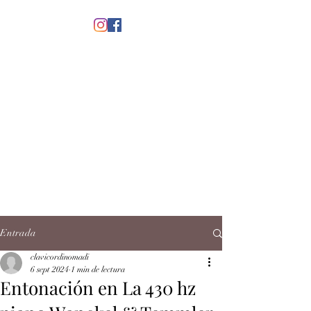
menú
CLAVICORDI
NOMADI
José Antonio Ruiz Rabelo
clavicordinomadi@gmail.com
Cel.
5539212135
Contacto
Entrada
clavicordinomadi
6 sept 2024
1 min de lectura
Entonación en La 430 hz