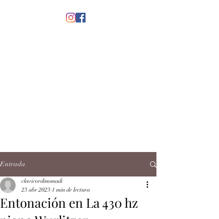
menú
CLAVICORDI
NOMADI
José Antonio Ruiz Rabelo
clavicordinomadi@gmail.com
Cel.
5539212135
Contacto
Entrada
clavicordinomadi
23 abr 2023
1 min de lectura
Entonación en La 430 hz