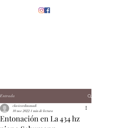
menú
CLAVICORDI
NOMADI
José Antonio Ruiz Rabelo
clavicordinomadi@gmail.com
Cel.
5539212135
Contacto
Entrada
clavicordinomadi
10 nov 2022
1 min de lectura
Entonación en La 434 hz